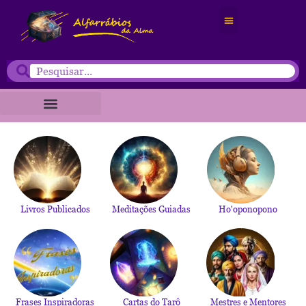
Mestres e Mentores
Temas Profundos
Terapias Holísticas
Livros Publicados
Meditações Guiadas
Ho'oponopono
Frases Inspiradoras
Cartas do Tarô
Mestres e Mentores