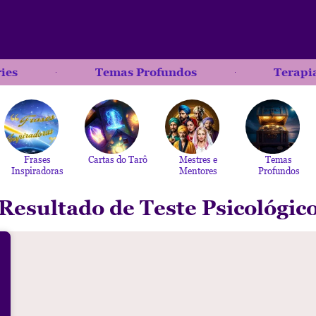
ries
Temas Profundos
Terapia
Frases
Cartas do Tarô
Mestres e
Temas
Inspiradoras
Mentores
Profundos
Resultado de Teste Psicológic