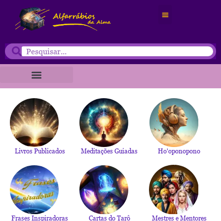
Mestres e Mentores
Temas Profundos
Terapias Holísticas
Livros Publicados
Meditações Guiadas
Ho'oponopono
Frases Inspiradoras
Cartas do Tarô
Mestres e Mentores