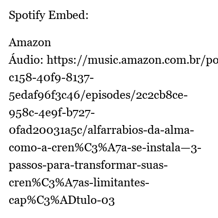
Spotify Embed:
Amazon
Áudio: https://music.amazon.com.br/p
c158-40f9-8137-
5edaf96f3c46/episodes/2c2cb8ce-
958c-4e9f-b727-
0fad20031a5c/alfarrabios-da-alma-
como-a-cren%C3%A7a-se-instala—3-
passos-para-transformar-suas-
cren%C3%A7as-limitantes-
cap%C3%ADtulo-03