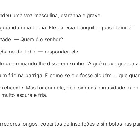
ondeu uma voz masculina, estranha e grave.
urando uma tocha. Ele parecia tranquilo, quase familiar.
ntade. — Quem é o senhor?
chame de John! — respondeu ele.
 do que o marido lhe disse em sonho: “Alguém que guarda a
um frio na barriga. É como se ele fosse alguém … que gua
e reticente. Mas foi com ele, pela simples curiosidade qu
muito escura e fria.
dores longos, cobertos de inscrições e símbolos nas pare