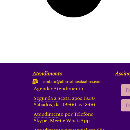
Atendimento
Assine
contato@alfarrabiosdaalma.com
Agendar Atendimento
Segunda a Sexta, após 18:30
Sábados, das 09:00 às 18:00
Atendimento por Telefone,
Skype, Meet e WhatsApp