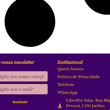
 nossa newsletter
Institucional
Quem Somos
Política de Privacidade
Telefone
WhatsApp
LiberPro Salas. Rua Mi
Assinar
Petroni, 1.101 Jardim