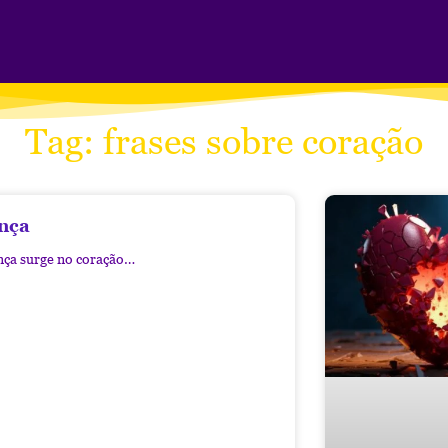
Tag: frases sobre coração
nça
nça surge no coração…