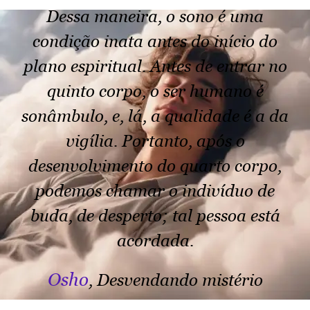
Dessa maneira, o sono é uma
condição inata antes do início do
plano espiritual. Antes de entrar no
quinto corpo, o ser humano é
sonâmbulo, e, lá, a qualidade é a da
vigília. Portanto, após o
desenvolvimento do quarto corpo,
podemos chamar o indivíduo de
buda, de desperto; tal pessoa está
acordada.
Osho
, Desvendando mistério