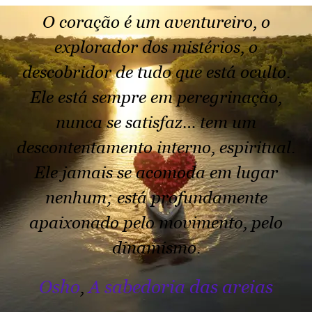
O coração é um aventureiro, o
explorador dos mistérios, o
descobridor de tudo que está oculto.
Ele está sempre em peregrinação,
nunca se satisfaz… tem um
descontentamento interno, espiritual.
Ele jamais se acomoda em lugar
nenhum; está profundamente
apaixonado pelo movimento, pelo
dinamismo.
Osho
A sabedoria das areias
,