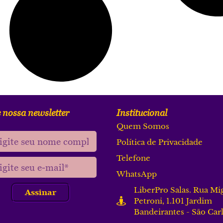
 nossa newsletter
Institucional
Quem Somos
Política de Privacidade
Telefone
WhatsApp
LiberPro Salas. Rua Mi
Assinar
Petroni, 1.101 Jardim
Bandeirantes - São Car