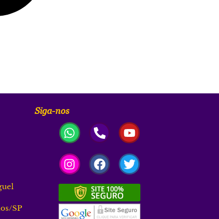
Siga-nos
guel
los/SP