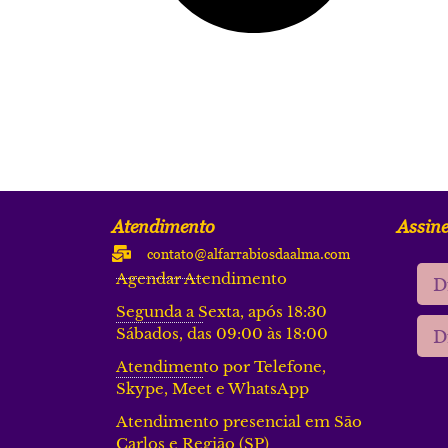
Atendimento
Assine
contato@alfarrabiosdaalma.com
Agendar Atendimento
Segunda a Sexta, após 18:30
Sábados, das 09:00 às 18:00
Atendimento por Telefone,
Skype, Meet e WhatsApp
Atendimento presencial em São
Carlos e Região (SP)