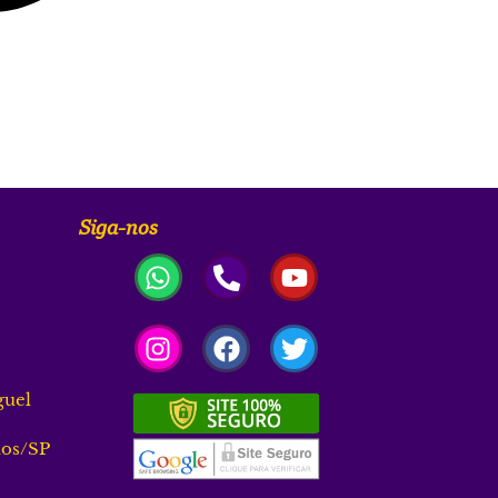
Siga-nos
guel
los/SP