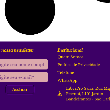
 nossa newsletter
Institucional
Quem Somos
Política de Privacidade
Telefone
WhatsApp
LiberPro Salas. Rua Mi
Assinar
Petroni, 1.101 Jardim
Bandeirantes - São Car