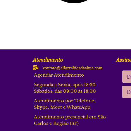
Atendimento
Assine
contato@alfarrabiosdaalma.com
Agendar Atendimento
Segunda a Sexta, após 18:30
Sábados, das 09:00 às 18:00
Atendimento por Telefone,
Skype, Meet e WhatsApp
Atendimento presencial em São
Carlos e Região (SP)