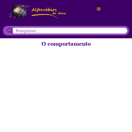
O comportamento