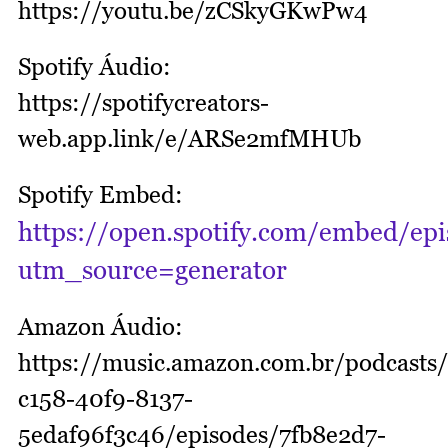
https://youtu.be/zCSkyGKwPw4
Spotify Áudio:
https://spotifycreators-
web.app.link/e/ARSe2mfMHUb
Spotify Embed:
https://open.spotify.com/embed/e
utm_source=generator
Amazon Áudio:
https://music.amazon.com.br/podcasts
c158-40f9-8137-
5edaf96f3c46/episodes/7fb8e2d7-