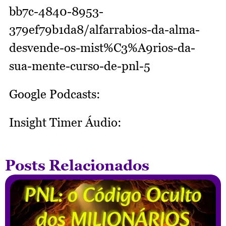
bb7c-4840-8953-
379ef79b1da8/alfarrabios-da-alma-
desvende-os-mist%C3%A9rios-da-
sua-mente-curso-de-pnl-5
Google Podcasts:
Insight Timer Áudio:
Posts Relacionados